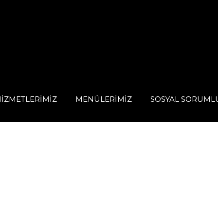
In our restaurant
IZMETLERIMIZ
MENÜLERIMIZ
SOSYAL SORUML
SAMANYOLU KEBABI