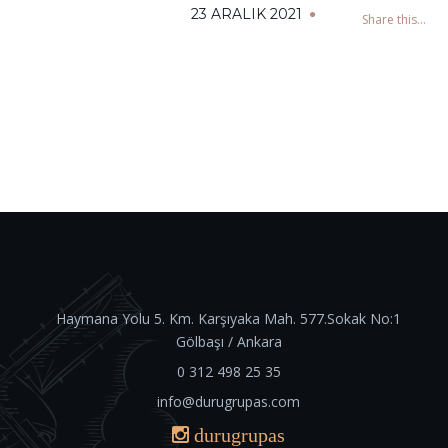
23 ARALIK 2021
Share this...
Haymana Yolu 5. Km. Karşıyaka Mah. 577.Sokak No:1
Gölbaşı / Ankara
0 312 498 25 35
info@durugrupas.com
durugrupas