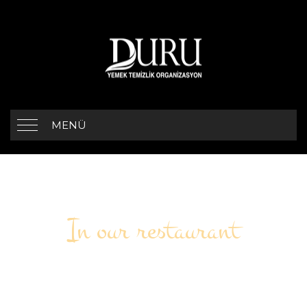
MENÜ
In our restaurant
YAYLA SOSLU TAVUK